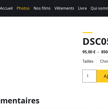
Accueil
Photos
Nos films
Vêtements
Livre
Qui somm
DSC0
95,00
€
–
850
Tailles
quantité
A
de
DSC05857
émentaires