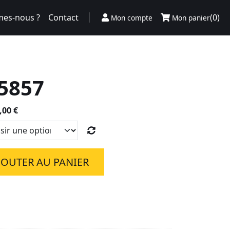
es-nous ?
Contact
(0)
Mon compte
Mon panier
5857
Plage
,00
€
de
prix :
95,00 €
à
JOUTER AU PANIER
850,00 €