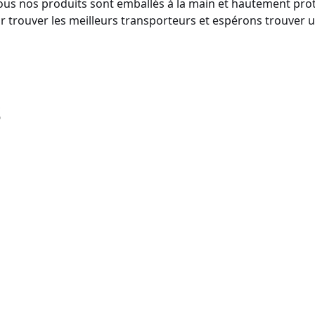
 Tous nos produits sont emballés à la main et hautement pr
ur trouver les meilleurs transporteurs et espérons trouver 
s
C06164
DSC05872