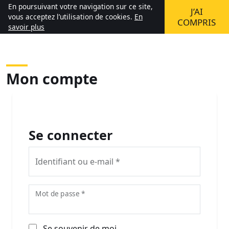
Aller au contenu
En poursuivant votre navigation sur ce site,
J’AI
(0)
Mon compte
Mon panier
vous acceptez l’utilisation de cookies.
En
COMPRIS
savoir plus
Mon compte
Se connecter
Obligatoire
Identifiant ou e-mail
*
Obligatoire
Mot de passe
*
Se souvenir de moi