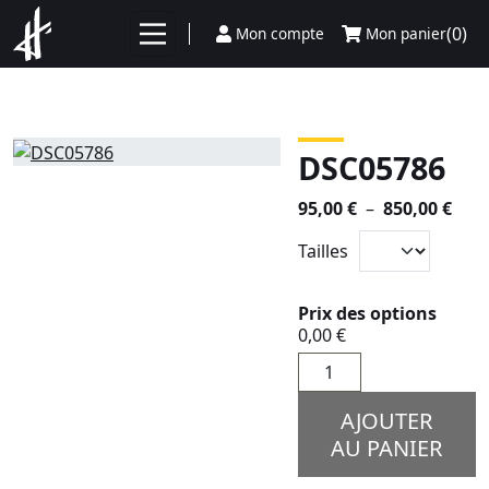
Aller au contenu
(0)
Mon compte
Mon panier
DSC05786
Plag
95,00
€
–
850,00
€
de
Tailles
prix 
95,0
à
Prix des options
0,00 €
850,
quantité
de
DSC05786
AJOUTER
AU PANIER