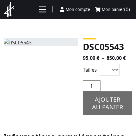
Aller au contenu
(0)
Mon compte
Mon panier
DSC05543
Plag
95,00
€
–
850,00
€
de
Tailles
prix 
95,0
quantité
à
de
850,
DSC05543
AJOUTER
AU PANIER