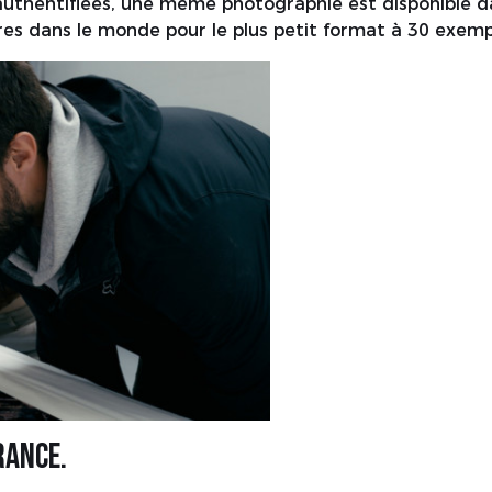
thentifiées, une même photographie est disponible da
ires dans le monde pour le plus petit format à 30 exemp
rance.