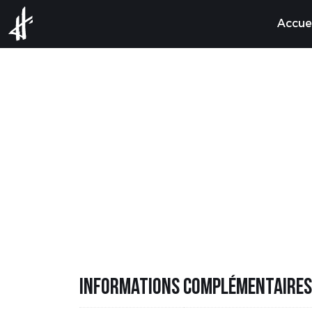
Aller au contenu
Accuei
Informations complémentaires