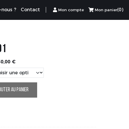
-nous ?
Contact
(0)
Mon compte
Mon panier
01
Plage
50,00
€
de
prix :
95,00 €
à
OUTER AU PANIER
850,00 €