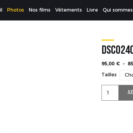
l
Photos
Nos films
Vêtements
Livre
Qui sommes
DSC024
95,00
€
–
8
Tailles
quantité
AJ
de
DSC02401