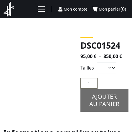
Aller au contenu
(0)
Mon compte
Mon panier
DSC01524
Plag
95,00
€
–
850,00
€
de
Tailles
prix 
95,0
quantité
à
de
850,
DSC01524
AJOUTER
AU PANIER