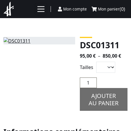
Aller au contenu
(0)
Mon compte
Mon panier
DSC01311
Plag
95,00
€
–
850,00
€
de
Tailles
prix 
95,0
quantité
à
de
850,
DSC01311
AJOUTER
AU PANIER