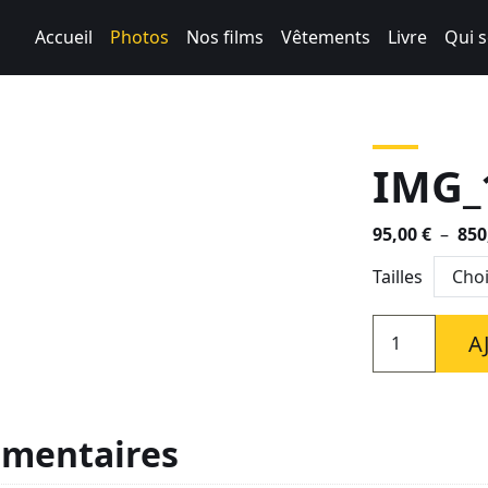
Accueil
Photos
Nos films
Vêtements
Livre
Qui 
IMG_
95,00
€
–
850
Tailles
quantité
A
de
IMG_1338
émentaires