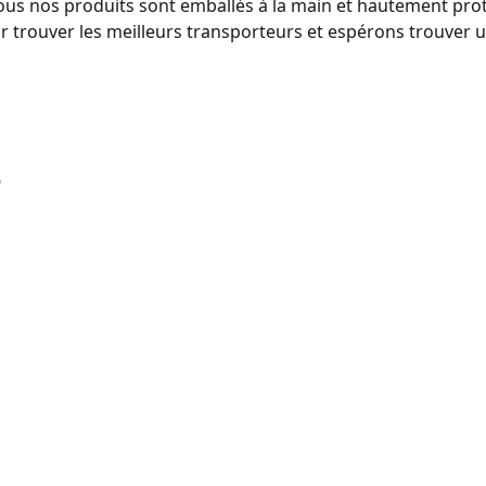
 Tous nos produits sont emballés à la main et hautement pr
ur trouver les meilleurs transporteurs et espérons trouver 
s
G_3326
IMG_3222