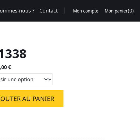
sommes-nous ?
Contact
(0)
Mon compte
Mon panier
1338
Plage
,00
€
de
prix :
95,00 €
à
JOUTER AU PANIER
850,00 €