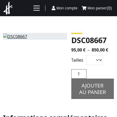
Aller au contenu
(0)
Mon compte
Mon panier
DSC08667
Plag
95,00
€
–
850,00
€
de
Tailles
prix 
95,0
quantité
à
de
850,
DSC08667
AJOUTER
AU PANIER