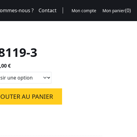
sommes-nous ?
Contact
(0)
Mon compte
Mon panier
8119-3
Plage
,00
€
de
prix :
95,00 €
à
JOUTER AU PANIER
850,00 €