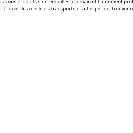
 Tous nos produits sont emballés à la main et hautement pr
ur trouver les meilleurs transporteurs et espérons trouver 
s
C08049
DSC08022