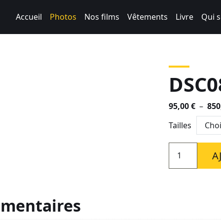
Accueil
Photos
Nos films
Vêtements
Livre
Qui 
DSC0
95,00
€
–
850
Tailles
quantité
A
de
DSC08119-
3
émentaires