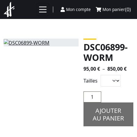
Aller au contenu
(0)
Mon compte
Mon panier
DSC06899-
WORM
Plag
95,00
€
–
850,00
€
de
Tailles
prix 
95,0
quantité
à
de
850,
DSC06899-
AJOUTER
WORM
AU PANIER