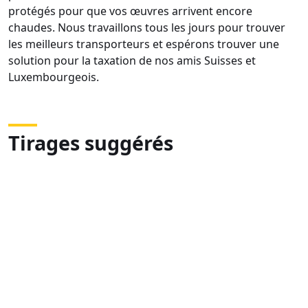
protégés pour que vos œuvres arrivent encore
chaudes. Nous travaillons tous les jours pour trouver
les meilleurs transporteurs et espérons trouver une
solution pour la taxation de nos amis Suisses et
Luxembourgeois.
Tirages suggérés
DSC09923
MASTER
DSC
5
EXP
FULL