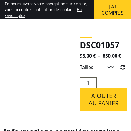
Aller au contenu
En poursuivant votre navigation sur ce site,
J’AI
(0)
Mon compte
Mon panier
vous acceptez l’utilisation de cookies.
En
COMPRIS
savoir plus
DSC01057
Plag
95,00
€
–
850,00
€
de
Tailles
prix 
95,0
quantité
à
de
850,
DSC01057
AJOUTER
AU PANIER