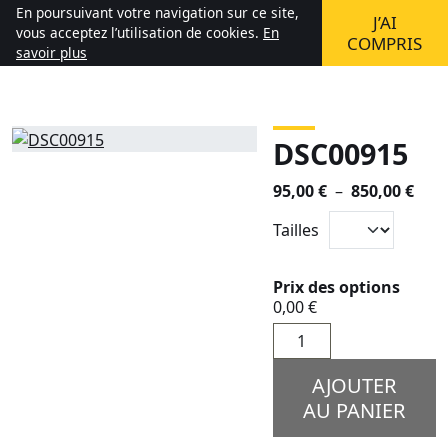
Aller au contenu
En poursuivant votre navigation sur ce site,
J’AI
(0)
Mon compte
Mon panier
vous acceptez l’utilisation de cookies.
En
COMPRIS
savoir plus
DSC00915
Plag
95,00
€
–
850,00
€
de
Tailles
prix 
95,0
à
Prix des options
0,00 €
850,
quantité
de
DSC00915
AJOUTER
AU PANIER