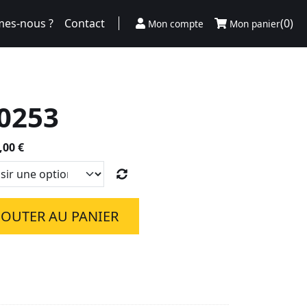
es-nous ?
Contact
(0)
Mon compte
Mon panier
0253
Plage
,00
€
de
prix :
95,00 €
à
JOUTER AU PANIER
850,00 €