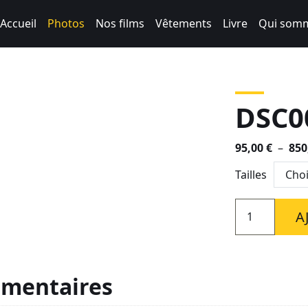
Accueil
Photos
Nos films
Vêtements
Livre
Qui somm
DSC0
95,00
€
–
850
Tailles
quantité
A
de
DSC00253
émentaires