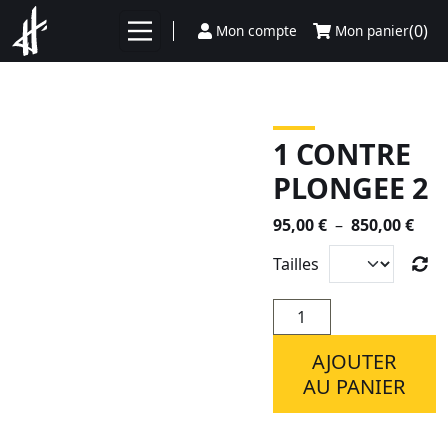
Aller au contenu
(0)
Mon compte
Mon panier
1 CONTRE
PLONGEE 2
Plag
95,00
€
–
850,00
€
de
Tailles
prix 
95,0
quantité
à
de
850,
1
AJOUTER
CONTRE
AU PANIER
PLONGEE
2