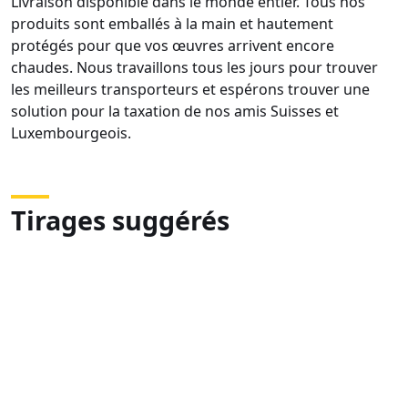
Livraison disponible dans le monde entier. Tous nos
produits sont emballés à la main et hautement
protégés pour que vos œuvres arrivent encore
chaudes. Nous travaillons tous les jours pour trouver
les meilleurs transporteurs et espérons trouver une
solution pour la taxation de nos amis Suisses et
Luxembourgeois.
Tirages suggérés
LONGUE
DSC08289
DSC
FOCALE
2